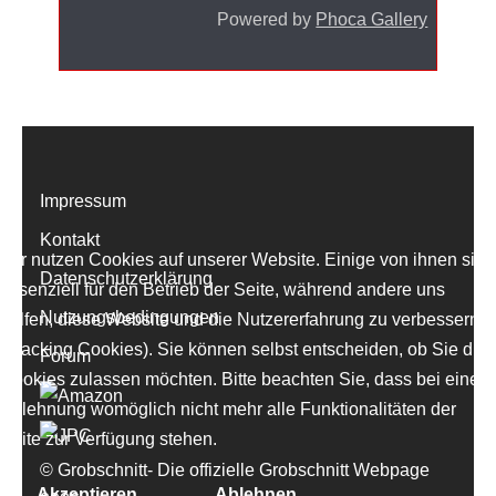
Powered by
Phoca Gallery
Impressum
Kontakt
Wir nutzen Cookies auf unserer Website. Einige von ihnen sind
Datenschutzerklärung
essenziell für den Betrieb der Seite, während andere uns
Nutzungsbedingungen
helfen, diese Website und die Nutzererfahrung zu verbessern
(Tracking Cookies). Sie können selbst entscheiden, ob Sie die
Forum
Cookies zulassen möchten. Bitte beachten Sie, dass bei einer
Ablehnung womöglich nicht mehr alle Funktionalitäten der
Seite zur Verfügung stehen.
© Grobschnitt- Die offizielle Grobschnitt Webpage
Akzeptieren
Ablehnen